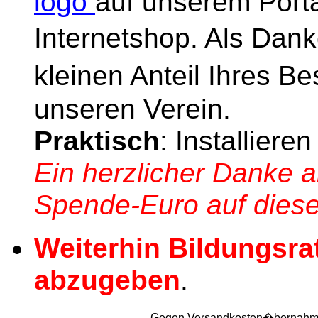
logo
auf unserem Porta
Internetshop. Als Dan
kleinen Anteil Ihres B
unseren Verein.
Praktisch
: Installiere
Ein herzlicher Danke a
Spende-Euro auf diese
Weiterhin Bildungsra
abzugeben
.
Gegen Versandkosten�bernahme (