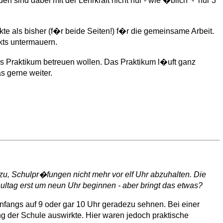
 sind dabei mit der Lehrkraft nicht nur - wie �blich - nur 3
 als bisher (f�r beide Seiten!) f�r die gemeinsame Arbeit.
kts untermauern.
es Praktikum betreuen wollen. Das Praktikum l�uft ganz
s gerne weiter.
zu, Schulpr�fungen nicht mehr vor elf Uhr abzuhalten. Die
ltag erst um neun Uhr beginnen - aber bringt das etwas?
nfangs auf 9 oder gar 10 Uhr geradezu sehnen. Bei einer
g der Schule auswirkte. Hier waren jedoch praktische