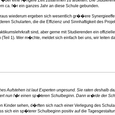
 �ber eine l�ngere Zeit zusammen zu arbeiten. Die Studierenden
n ca. f�r ein ganzes Jahr an diese Schule gebunden.
aus wiederum ergeben sich wesentlich gr��ere Synergieeffekte
ren Schularten, die die Effizienz und Sinnhaftigkeit des Proje
ikumslehrkraft sind, aber gerne mit Studierenden ein offiziell
eil 1). Wer m�chte, meldet sich einfach bei uns, wir leiten da
es Aufstehen ist laut Experten ungesund. Sie raten deshalb da
ert nun f�r einen sp�teren Schulbeginn. Dann w�rde der Schu
en Kinder sehen, d�rften sich nach einer Verlegung des Schula
 sich ein sp�terer Schulbeginn positiv auf die Tagesgestaltun