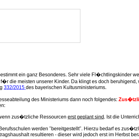
 bestimmt ein ganz Besonderes. Sehr viele Fl�chtlingskinder w
 f�r die meisten unserer Kinder. Da klingt es doch beruhigend,
ng
332/2015
des bayerischen Kultusministeriums.
Presseabteilung des Ministeriums dann noch folgendes:
Zus�tzl
en:
n, wenn zus�tzliche Ressourcen
erst geplant sind
. Ist die Unterr
 Berufsschulen werden "bereitgestellt". Hierzu bedarf es zus�t
agshaushalt resultieren - dieser wird jedoch erst im Herbst be