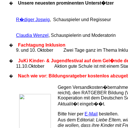
Unsere neuesten prominenten Unterst�tzer
�
R�diger Joswig
, Schauspieler und Regisseur
Claudia Wenzel
, Schauspielerin und Moderatorin
Fachtagung Inklusion
�
9. und 10. Oktober Zwei Tage ganz im Thema Inklus
JuKi Kinder- & Jugendfestival auf dem Gel�nde d
�
11.10.Oktober Aktion gute Schule ist mit einem Sta
Nach wie vor: Bildungsratgeber kostenlos abzuge
�
Gegen Versandkosten�bernahme (3 
reicht), den RATGEBER Bildung (Ve
Kooperation mit dem Deutschen Sc
Aktualit�t eingeb��t.
Bitte hier per
E-Mail
bestellen.
Aus dem Editorial:
Liebe Eltern, w
die wollen, dass ihre Kinder mit Fr