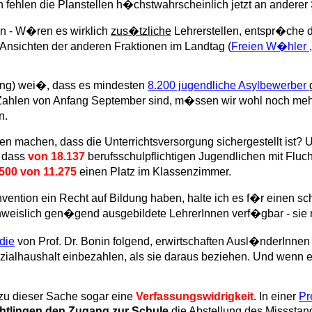
ehlen die Planstellen h�chstwahrscheinlich jetzt an anderer S
en - W�ren es wirklich
zus�tzliche
Lehrerstellen, entspr�che 
 Ansichten der anderen Fraktionen im Landtag (
Freien W�hler
lung) wei�, dass es mindesten
8.200 jugendliche Asylbewerber
Zahlen von Anfang September sind, m�ssen wir wohl noch meh
n.
n machen, dass die Unterrichtsversorgung sichergestellt ist? U
, dass
von 18.137
berufsschulpflichtigen Jugendlichen mit Fluc
.500 von 11.275
einen Platz im Klassenzimmer.
tion ein Recht auf Bildung haben, halte ich es f�r einen sch
chweislich gen�gend ausgebildete LehrerInnen verf�gbar - sie 
die
von Prof. Dr. Bonin folgend, erwirtschaften Ausl�nderInnen
ialhaushalt einbezahlen, als sie daraus beziehen. Und wenn es
 zu dieser Sache sogar eine
Verfassungswidrigkeit
. In einer
Pr
htlingen den Zugang zur Schule
die Abstellung des Missstan