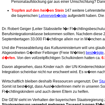
Personalaufstockung gar aus einer Umschichtung? Dann f
Tropfen auf den hei�en Stein
147 weitere Lehrerstell
die bayerischen
Lehrerverb�nde
aufgestellt haben. Die
Dr. Robert Geiger (Leiter Stabsstelle f�r Fl�chtlingsbeschu
Berufsintegrationsklasse bekommen sollten. Nachdem diese 
Septembertagen 33.000 Fl�chtlinge allein nur in M�nchen a
Und die Presseabteilung das Kultusministerium will uns glaube
Abgeordneten G�nther Felbinger (Freie W�hler)
best�tigte
d�rfen
. Von den vollzeitpflichtigen Schulkindern hatten ca.
6
Davon abgesehen, dass Kinder nach der UN-Kinderrechtskonven
Integration scheinbar nicht nur erschwert wird. Es w�ren na
Wirtschaftlich bleiben deshalb Ressourcen ungenutzt. Der
Stu
Somit ist best�tigt, dass Ausl�nderInnen mehr in unseren Soz
Fl�chtlingskindern und auch deren Eltern zu helfen.
Die GEW sieht im Verhalten der bayerischen Staatsregierung
Staatsregierung verwehrt mehreren Tausend jungen Fl�c