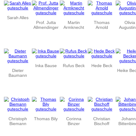
Sarah Alles
Prof. Jutta
Martin
Thomas
Olivia
Allmendinger
Armknecht
Arnold
Augustin
Inka Bause
Rufus Beck
Hede Beck
Dieter
Heike Be
Baumann
Christoph
Thomas Bily
Corinna
Christian
Johann
Biemann
Binzer
Bischoff
Bittenbin