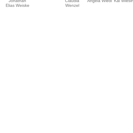
Jonathan
Claudia
Angela Wiedl
Kai Wiesi
Elias Weiske
Wenzel