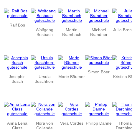
Ralf Bos
Wolfgang
Martin
Michael
Julia Bren
Bosbach
Brambach
Brandner
Simon Böer
Josephin
Ursula
Marie Bäumer
Kristina 
Busch
Buschhorn
Anna Lena
Nora von
Vera Cordes
Philipp Danne
Thoma
Class
Collande
Darchin