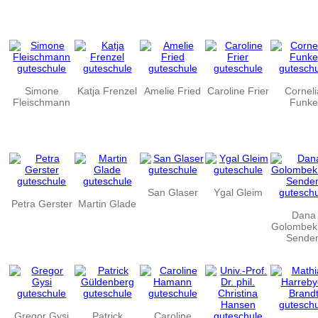
Simone
Katja Frenzel
Amelie Fried
Caroline Frier
Corneli
Fleischmann
Funke
San Glaser
Ygal Gleim
Petra Gerster
Martin Glade
Dana
Golombek
Sende
Gregor Gysi
Patrick
Caroline