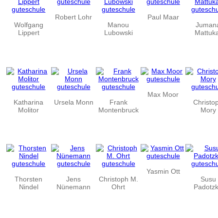
Robert Lohr
Paul Maar
Wolfgang
Manou
Juman
Lippert
Lubowski
Mattuk
Max Moor
Katharina
Ursela Monn
Frank
Christo
Molitor
Montenbruck
Mory
Yasmin Ott
Thorsten
Jens
Christoph M.
Susu
Nindel
Nünemann
Ohrt
Padotz