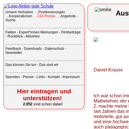
Aus
Unsere
Vorhaben ...Positionierungen
...Kooperationen
...234 Promis
...Angebote -
Suche
Fakten
-
Expert*innen Meinungen
-
Filmbeiträge
-
Rückblick
-
Aktuelles
Feedback
-
Downloads
-
Datenschutz
-
Newsletter
Das können Sie tun
-
Das sind wir
Daniel Krauss
Spenden
-
Presse
-
Links
-
Kontakt - Impressum
Hier eintragen und
Ich war schon im
unterstützen!
Mathelehrer, der 
2.852
sind schon dabei!
2, machte meine 
seit Jahren das 
motivierte, gut 
und eine hochwert
auch pädagogisc