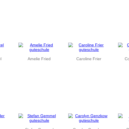
l
Amelie Fried
Caroline Frier
Co