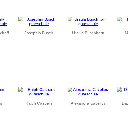
schoff
Josephin Busch
Ursula Buschhorn
M
hm
Ralph Caspers
Alexandra Cavelius
Da