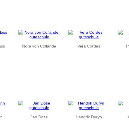
ass
Nora von Collande
Vera Cordes
P
nn
Jan Dose
Hendrik Duryn