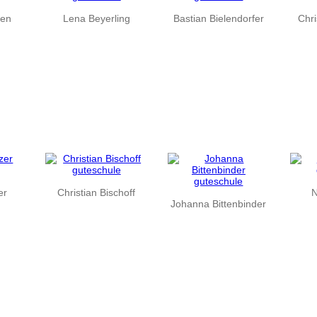
gen
Lena Beyerling
Bastian Bielendorfer
Chr
er
Christian Bischoff
N
Johanna Bittenbinder