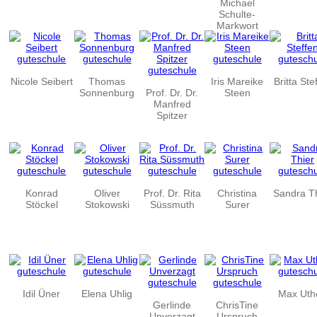
Michael
Schulte-
Markwort
Nicole Seibert
Thomas
Iris Mareike
Britta Ste
Sonnenburg
Prof. Dr. Dr.
Steen
Manfred
Spitzer
Konrad
Oliver
Prof. Dr. Rita
Christina
Sandra T
Stöckel
Stokowski
Süssmuth
Surer
Idil Üner
Elena Uhlig
Max Uth
Gerlinde
ChrisTine
Unverzagt
Urspruch