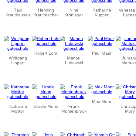
Raul
Henning
Nina
Katharina
Vanessa
Krauthausen
Krautmacher
Kronjäger
Küpper
Lacaz
Robert Lohr
Paul Maar
Wolfgang
Manou
Juman
Lippert
Lubowski
Mattuk
Max Moor
Katharina
Ursela Monn
Frank
Christo
Molitor
Montenbruck
Mory