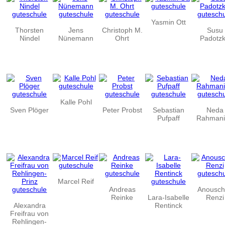
Yasmin Ott
Thorsten
Jens
Christoph M.
Susu
Nindel
Nünemann
Ohrt
Padotz
Kalle Pohl
Sven Plöger
Peter Probst
Sebastian
Neda
Pufpaff
Rahmani
Marcel Reif
Andreas
Anousch
Reinke
Lara-Isabelle
Renzi
Alexandra
Rentinck
Freifrau von
Rehlingen-