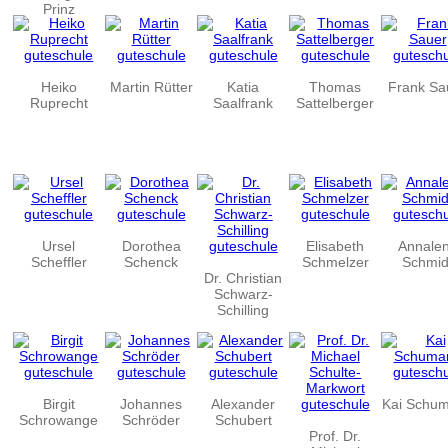
Prinz
Heiko
Martin Rütter
Katia
Thomas
Frank Sa
Ruprecht
Saalfrank
Sattelberger
Ursel
Dorothea
Elisabeth
Annale
Scheffler
Schenck
Schmelzer
Schmid
Dr. Christian
Schwarz-
Schilling
Birgit
Johannes
Alexander
Kai Schu
Schrowange
Schröder
Schubert
Prof. Dr.