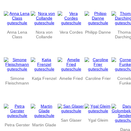
Anna Lena
Nora von
Vera Cordes
Philipp Danne
Thoma
Class
Collande
Darchin
Simone
Katja Frenzel
Amelie Fried
Caroline Frier
Corneli
Fleischmann
Funke
San Glaser
Ygal Gleim
Petra Gerster
Martin Glade
Dana