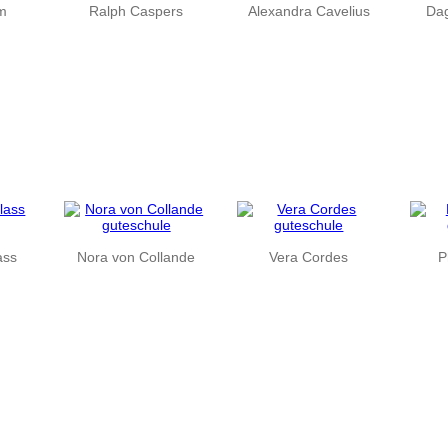
hm
Ralph Caspers
Alexandra Cavelius
Da
ass
Nora von Collande
Vera Cordes
P