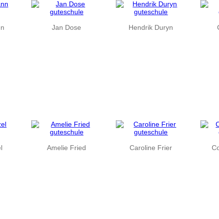
nn
Jan Dose
Hendrik Duryn
l
Amelie Fried
Caroline Frier
Co