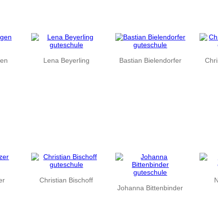
gen
Lena Beyerling
Bastian Bielendorfer
Chr
er
Christian Bischoff
N
Johanna Bittenbinder