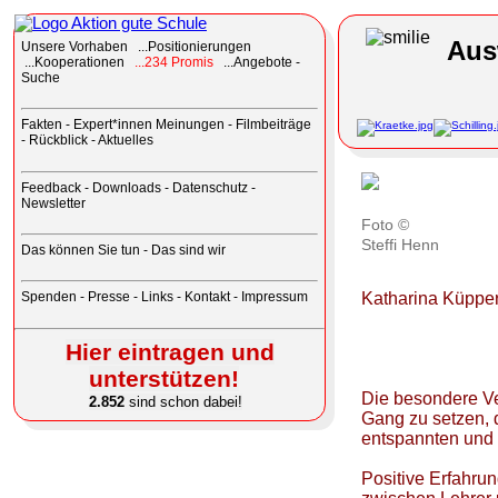
Aus
Unsere
Vorhaben ...Positionierungen
...Kooperationen
...234 Promis
...Angebote -
Suche
Fakten
-
Expert*innen Meinungen
-
Filmbeiträge
-
Rückblick
-
Aktuelles
Feedback
-
Downloads
-
Datenschutz
-
Newsletter
Foto ©
Steffi Henn
Das können Sie tun
-
Das sind wir
Katharina Küppe
Spenden
-
Presse
-
Links
-
Kontakt - Impressum
Hier eintragen und
unterstützen!
Die besondere Ve
2.852
sind schon dabei!
Gang zu setzen, 
entspannten und 
Positive Erfahru