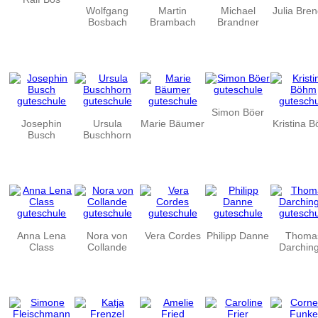
Wolfgang
Martin
Michael
Julia Bren
Bosbach
Brambach
Brandner
Simon Böer
Josephin
Ursula
Marie Bäumer
Kristina 
Busch
Buschhorn
Anna Lena
Nora von
Vera Cordes
Philipp Danne
Thoma
Class
Collande
Darchin