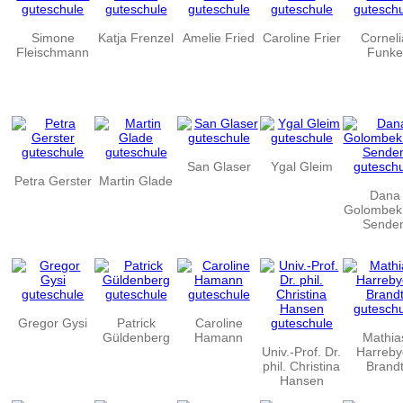
Simone
Katja Frenzel
Amelie Fried
Caroline Frier
Corneli
Fleischmann
Funke
San Glaser
Ygal Gleim
Petra Gerster
Martin Glade
Dana
Golombek
Sende
Gregor Gysi
Patrick
Caroline
Güldenberg
Hamann
Mathia
Univ.-Prof. Dr.
Harreby
phil. Christina
Brand
Hansen