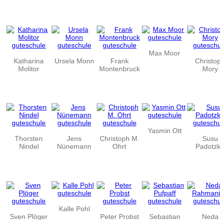
Max Moor
Katharina
Ursela Monn
Frank
Christo
Molitor
Montenbruck
Mory
Yasmin Ott
Thorsten
Jens
Christoph M.
Susu
Nindel
Nünemann
Ohrt
Padotz
Kalle Pohl
Sven Plöger
Peter Probst
Sebastian
Neda