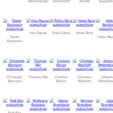
Allmendinger
Armknecht
Arnold
Augustin
Inka Bause
Rufus Beck
Hede Beck
Dieter
Heike Be
Baumann
Christoph
Thomas Bily
Corinna
Christian
Johann
Biemann
Binzer
Bischoff
Bittenbin
Ralf Bos