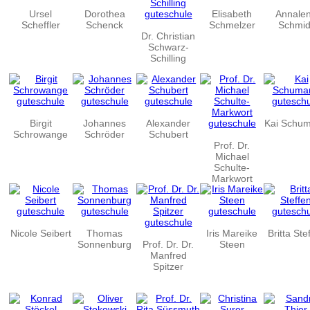
Ursel
Dorothea
Elisabeth
Annale
Scheffler
Schenck
Schmelzer
Schmid
Dr. Christian
Schwarz-
Schilling
Birgit
Johannes
Alexander
Kai Schu
Schrowange
Schröder
Schubert
Prof. Dr.
Michael
Schulte-
Markwort
Nicole Seibert
Thomas
Iris Mareike
Britta Ste
Sonnenburg
Prof. Dr. Dr.
Steen
Manfred
Spitzer