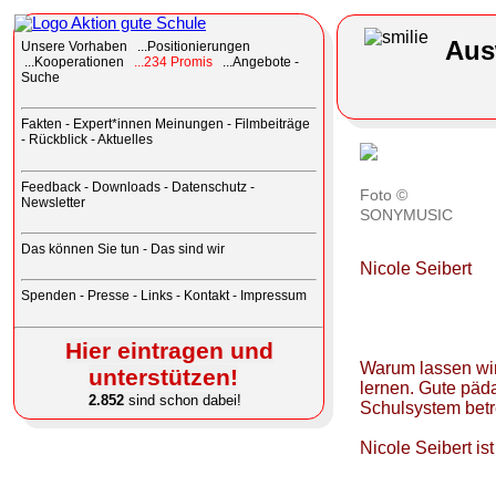
Aus
Unsere
Vorhaben ...Positionierungen
...Kooperationen
...234 Promis
...Angebote -
Suche
Fakten
-
Expert*innen Meinungen
-
Filmbeiträge
-
Rückblick
-
Aktuelles
Feedback
-
Downloads
-
Datenschutz
-
Foto ©
Newsletter
SONYMUSIC
Das können Sie tun
-
Das sind wir
Nicole Seibert
Spenden
-
Presse
-
Links
-
Kontakt - Impressum
Hier eintragen und
Warum lassen wir
unterstützen!
lernen. Gute päd
2.852
sind schon dabei!
Schulsystem betr
Nicole Seibert i