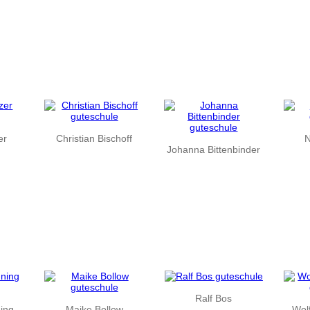
er
Christian Bischoff
N
Johanna Bittenbinder
Ralf Bos
ning
Maike Bollow
Wol