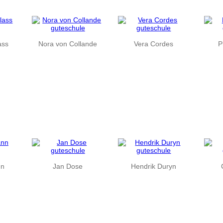
ass
Nora von Collande
Vera Cordes
P
nn
Jan Dose
Hendrik Duryn