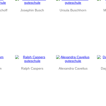
schoff
Josephin Busch
Ursula Buschhorn
M
hm
Ralph Caspers
Alexandra Cavelius
Da