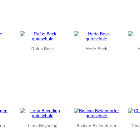
Rufus Beck
Hede Beck
H
gen
Lena Beyerling
Bastian Bielendorfer
Chr