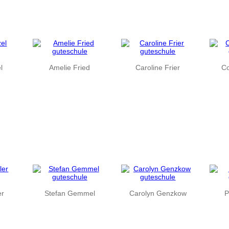
l
Amelie Fried
Caroline Frier
Co
er
Stefan Gemmel
Carolyn Genzkow
P