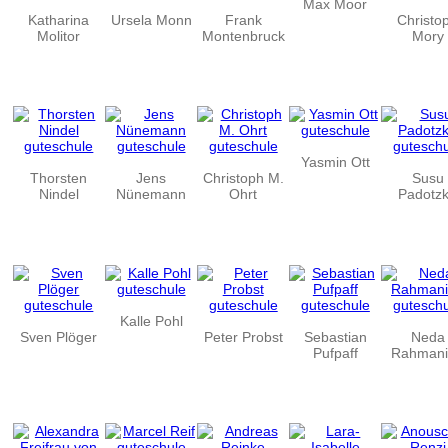
Max Moor
Katharina
Ursela Monn
Frank
Christo
Molitor
Montenbruck
Mory
Yasmin Ott
Thorsten
Jens
Christoph M.
Susu
Nindel
Nünemann
Ohrt
Padotz
Kalle Pohl
Sven Plöger
Peter Probst
Sebastian
Neda
Pufpaff
Rahmani