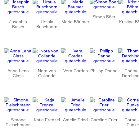
Simon Böer
Josephin
Ursula
Marie Bäumer
Kristina 
Busch
Buschhorn
Anna Lena
Nora von
Vera Cordes
Philipp Danne
Thoma
Class
Collande
Darchin
Simone
Katja Frenzel
Amelie Fried
Caroline Frier
Corneli
Fleischmann
Funke