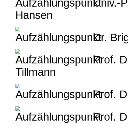
Univ.-P
Hansen
Dr. Br
Prof. D
Tillmann
Prof. D
Prof. 