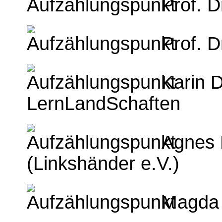
Prof. 
Prof. 
Karin D
LernLandSchaften
Agnes 
(Linkshänder e.V.)
Magda 