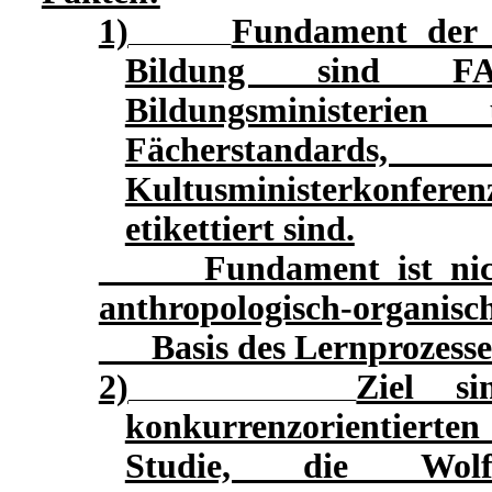
1)
Fundament der p
Bildung sind FAC
Bildungsministerien
Fächerstanda
Kultusministerkonfer
etikettiert sind.
Fundament ist nicht 
anthropologisch-organisc
Basis des Lernprozesse
2)
Ziel si
konkurrenzorientiert
Studie, die Wol