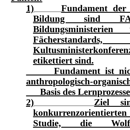
1)
Fundament der p
Bildung sind FAC
Bildungsministerien
Fächerstanda
Kultusministerkonfer
etikettiert sind.
Fundament ist nicht 
anthropologisch-organisc
Basis des Lernprozesse
2)
Ziel si
konkurrenzorientiert
Studie, die Wol