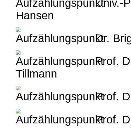
Univ.-P
Hansen
Dr. Br
Prof. D
Tillmann
Prof. D
Prof. 