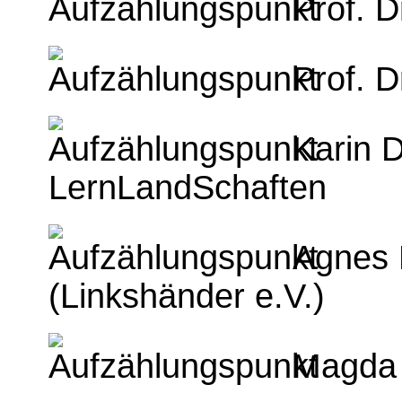
Prof. 
Prof. 
Karin D
LernLandSchaften
Agnes 
(Linkshänder e.V.)
Magda 