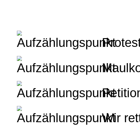
Protes
Maulko
Petiti
Wir re