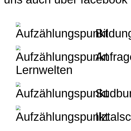
Bildun
Anfrag
Lernwelten
Sudbur
Ilztals