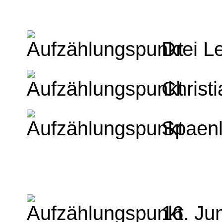
Drei L
Christ
Spaenl
16. Ju