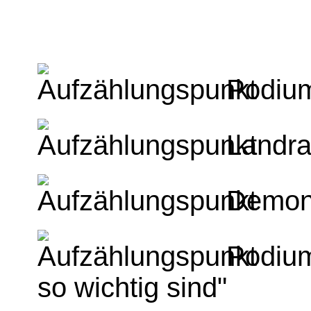
Podium
Landra
Demons
Podium
so wichtig sind"