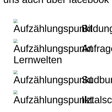
Bildun
Anfrag
Lernwelten
Sudbur
Ilztals