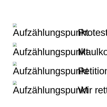
Protes
Maulko
Petiti
Wir re