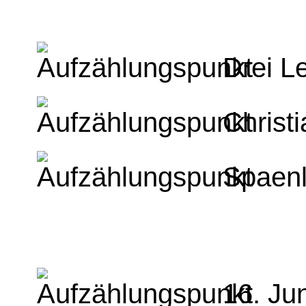
Drei L
Christ
Spaenl
16. Ju