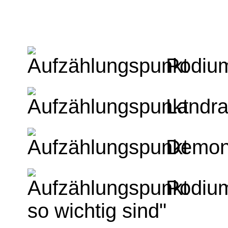
Podium
Landra
Demons
Podium
so wichtig sind"