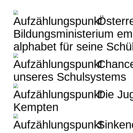
Österre
Bildungsministerium emp
alphabet für seine Schü
Chancen
unseres Schulsystems
Die Jug
Kempten
Sinkend