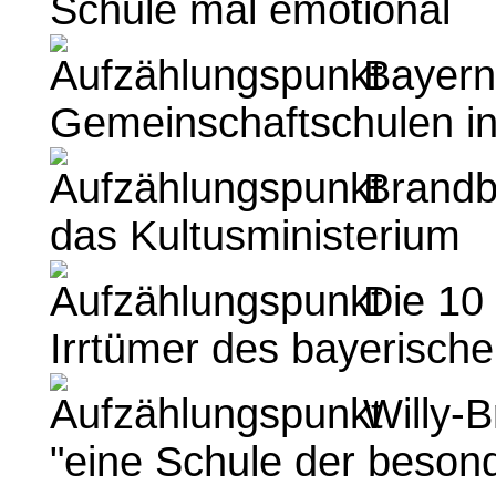
Schule mal emotional
Bayern 
Gemeinschaftschulen i
Brandbr
das Kultusministerium
Die 10
Irrtümer des bayerisch
Willy-
"eine Schule der besond