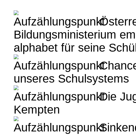
Österre
Bildungsministerium emp
alphabet für seine Schü
Chancen
unseres Schulsystems
Die Jug
Kempten
Sinkend