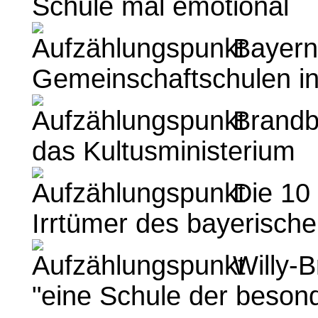
Schule mal emotional
Bayern 
Gemeinschaftschulen i
Brandbr
das Kultusministerium
Die 10
Irrtümer des bayerisch
Willy-
"eine Schule der besond