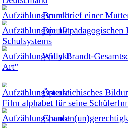
Brandbrief einer Mutte
Die 10 pädagogischen I
Schulsystems
Willy-Brandt-Gesamtsch
Art"
Österreichisches Bildu
Film alphabet für seine SchülerIn
Chancen(un)gerechtigke