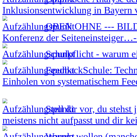
Inklusionsentwicklung in Bayern 
OBEN OHNE --- BI
Konferenz der Seiteneinsteiger…-
Schulpflicht - warum ei
FeedbackSchule: Techn
Einholen von systematischem Fee
Stell dir vor, du stehst
meistens nicht aufpasst und dir ke
Warum wollen (manche)