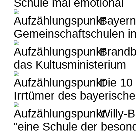
Schule mal emotional
Bayern 
Gemeinschaftschulen i
Brandbr
das Kultusministerium
Die 10
Irrtümer des bayerisch
Willy-
"eine Schule der besond